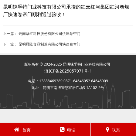
昆明铼孚特门业科技有限公司承接的红云红河集团红河卷烟
厂快速卷帘门顺利通过验收！
上一篇：
云南华红科技股份有限公司快速卷帘门
下一篇：
昆明雁隆食品制造有限公司快速卷帘门
版权所有 © 2024-2025 昆明铼孚特门业科技有限公司
滇ICP备2025057971号-1
电话：13888469389 0871-64646052 64646009
地址：昆明市南博智慧家居广场3-1A102-2号
首页
电话
联系